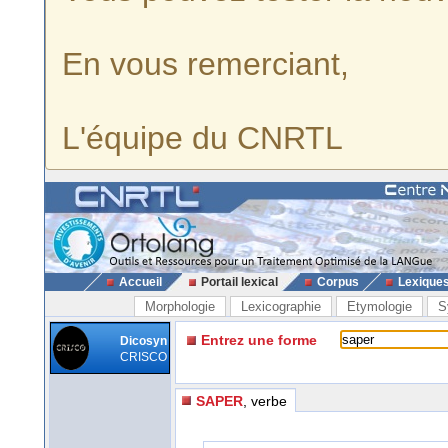
En vous remerciant,
L'équipe du CNRTL
Accueil
Portail lexical
Corpus
Lexique
Morphologie
Lexicographie
Etymologie
S
Entrez une forme
Dicosyn
CRISCO
SAPER
, verbe