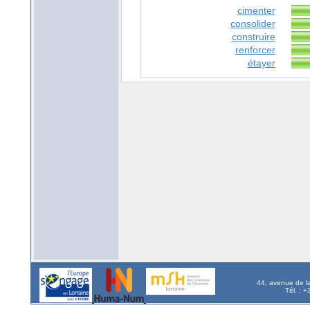
cimenter
consolider
construire
renforcer
étayer
44, avenue de l
Tél. : 