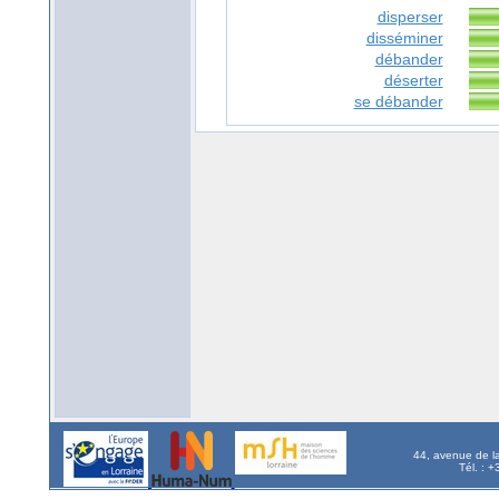
disperser
disséminer
débander
déserter
se débander
44, avenue de l
Tél. : 