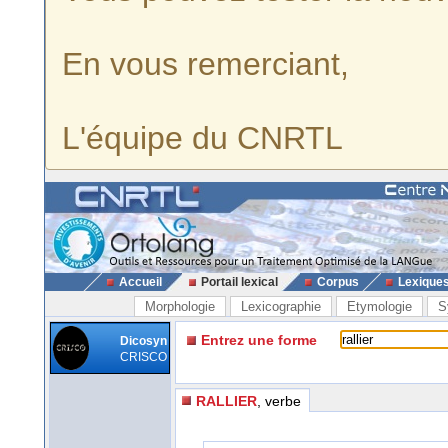
En vous remerciant,
L'équipe du CNRTL
Accueil
Portail lexical
Corpus
Lexique
Morphologie
Lexicographie
Etymologie
S
Entrez une forme
Dicosyn
CRISCO
RALLIER
, verbe