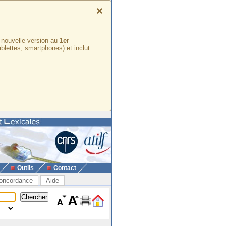
×
e nouvelle version au
1er
ablettes, smartphones) et inclut
Outils
Contact
oncordance
Aide