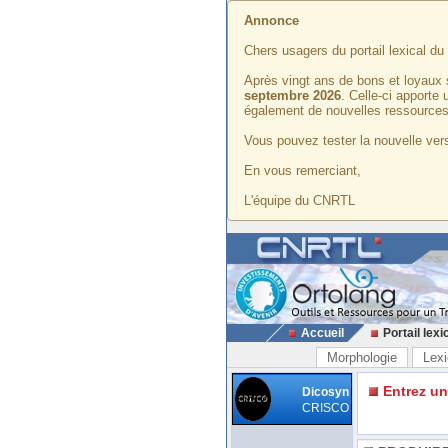
Annonce
Chers usagers du portail lexical d
Après vingt ans de bons et loyaux 
septembre 2026
. Celle-ci apporte
également de nouvelles ressources
Vous pouvez tester la nouvelle vers
En vous remerciant,
L'équipe du CNRTL
Accueil
Portail lexi
Morphologie
Lexi
Entrez u
Dicosyn
CRISCO