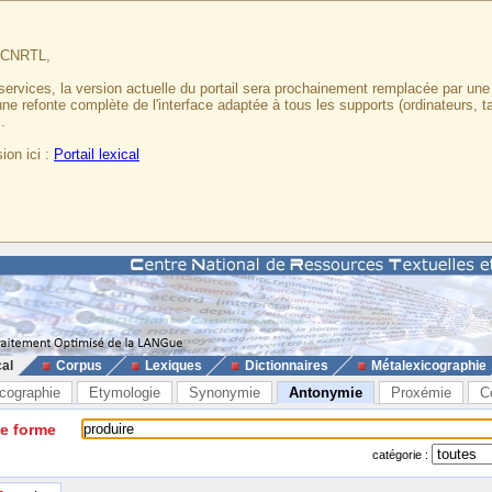
u CNRTL,
services, la version actuelle du portail sera prochainement remplacée par un
 une refonte complète de l'interface adaptée à tous les supports (ordinateurs, t
.
ion ici :
Portail lexical
cal
Corpus
Lexiques
Dictionnaires
Métalexicographie
cographie
Etymologie
Synonymie
Antonymie
Proxémie
C
ne forme
catégorie :