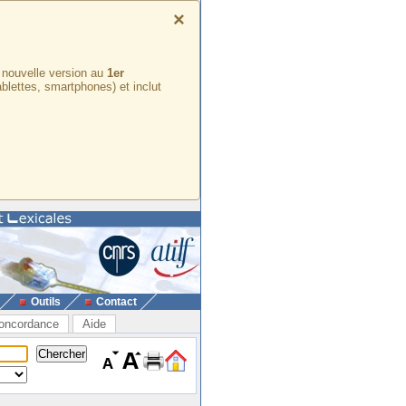
×
e nouvelle version au
1er
ablettes, smartphones) et inclut
Outils
Contact
oncordance
Aide