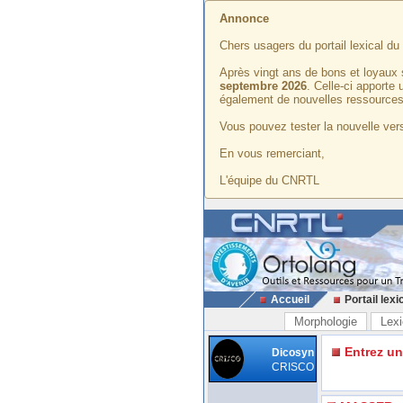
Annonce
Chers usagers du portail lexical d
Après vingt ans de bons et loyaux 
septembre 2026
. Celle-ci apporte
également de nouvelles ressources
Vous pouvez tester la nouvelle vers
En vous remerciant,
L'équipe du CNRTL
Accueil
Portail lexi
Morphologie
Lexi
Entrez u
Dicosyn
CRISCO