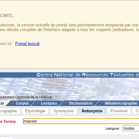
u CNRTL,
services, la version actuelle du portail sera prochainement remplacée par un
 une refonte complète de l'interface adaptée à tous les supports (ordinateurs, t
.
ion ici :
Portail lexical
cal
Corpus
Lexiques
Dictionnaires
Métalexicographie
cographie
Etymologie
Synonymie
Antonymie
Proxémie
C
ne forme
catégorie :