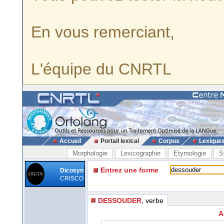
En vous remerciant,
L'équipe du CNRTL
Accueil
Portail lexical
Corpus
Lexique
Morphologie
Lexicographie
Etymologie
S
Entrez une forme
Dicosyn
CRISCO
DESSOUDER
, verbe
A