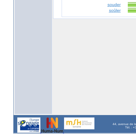
souder
soûler
44, avenue de l
Tél. : 