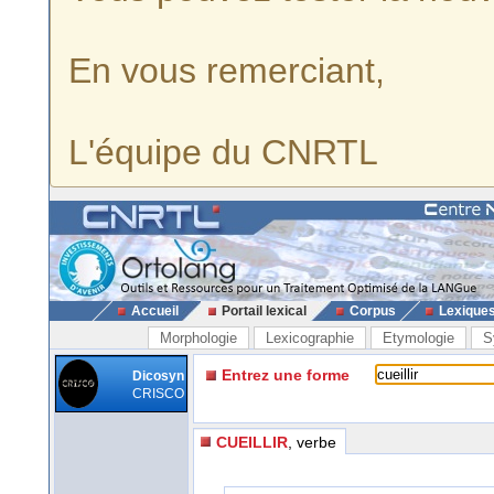
En vous remerciant,
L'équipe du CNRTL
Accueil
Portail lexical
Corpus
Lexique
Morphologie
Lexicographie
Etymologie
S
Entrez une forme
Dicosyn
CRISCO
CUEILLIR
, verbe