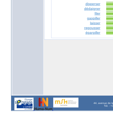
disperser
dédaigner
filer
gaspiller
laisser
repousser
éparpiller
44, avenue de l
Tél. : 