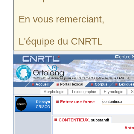
En vous remerciant,
L'équipe du CNRTL
Accueil
Portail lexical
Corpus
Lexique
Morphologie
Lexicographie
Etymologie
S
Entrez une forme
Dicosyn
CRISCO
CONTENTIEUX
, substantif
Anto