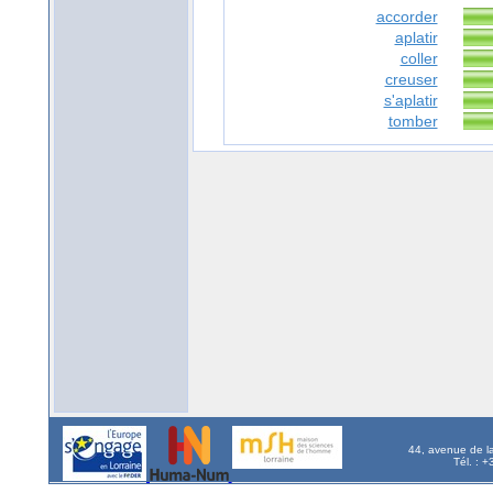
accorder
aplatir
coller
creuser
s'aplatir
tomber
44, avenue de l
Tél. : 