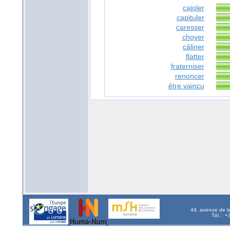
cajoler
capituler
caresser
choyer
câliner
flatter
fraterniser
renoncer
être vaincu
44, avenue de l
Tél. : 