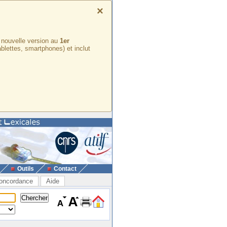
×
e nouvelle version au
1er
ablettes, smartphones) et inclut
Outils
Contact
oncordance
Aide