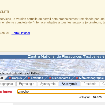
u CNRTL,
services, la version actuelle du portail sera prochainement remplacée par un
 une refonte complète de l'interface adaptée à tous les supports (ordinateurs, t
.
ion ici :
Portail lexical
cal
Corpus
Lexiques
Dictionnaires
Métalexicographie
cographie
Etymologie
Synonymie
Antonymie
Proxémie
C
ne forme
catégorie :