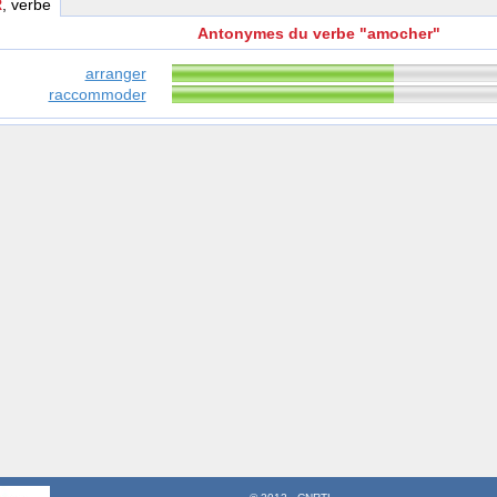
R
, verbe
Antonymes du verbe "amocher"
arranger
raccommoder