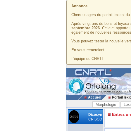
Annonce
Chers usagers du portail lexical d
Après vingt ans de bons et loyaux 
septembre 2026
. Celle-ci apporte
également de nouvelles ressources
Vous pouvez tester la nouvelle vers
En vous remerciant,
L'équipe du CNRTL
Accueil
Portail lexi
Morphologie
Lexi
Entrez u
Dicosyn
CRISCO