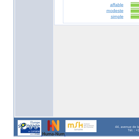
affable
modeste
simple
44, avenue de l
Tél. : 