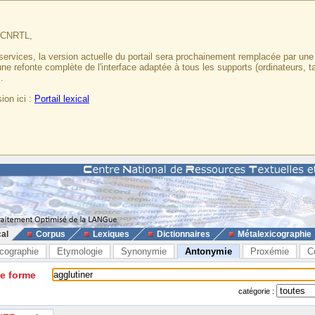
u CNRTL,
services, la version actuelle du portail sera prochainement remplacée par un
 une refonte complète de l'interface adaptée à tous les supports (ordinateurs, t
.
ion ici :
Portail lexical
cal
Corpus
Lexiques
Dictionnaires
Métalexicographie
cographie
Etymologie
Synonymie
Antonymie
Proxémie
C
ne forme
catégorie :