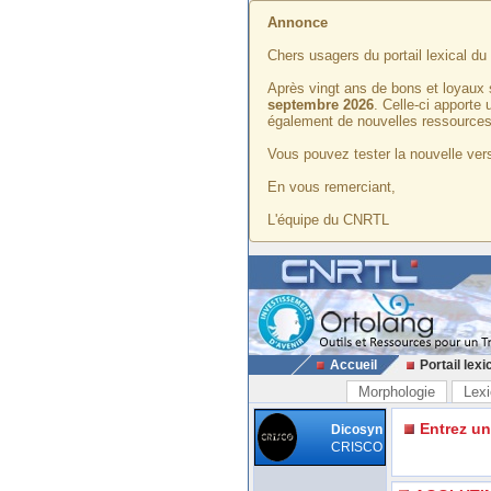
Annonce
Chers usagers du portail lexical d
Après vingt ans de bons et loyaux 
septembre 2026
. Celle-ci apporte
également de nouvelles ressources
Vous pouvez tester la nouvelle vers
En vous remerciant,
L'équipe du CNRTL
Accueil
Portail lexi
Morphologie
Lexi
Entrez u
Dicosyn
CRISCO