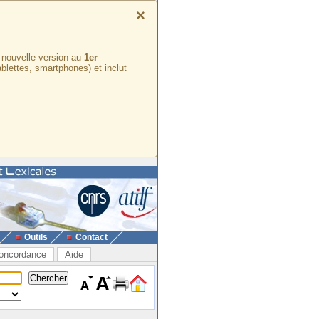
×
e nouvelle version au
1er
ablettes, smartphones) et inclut
Outils
Contact
oncordance
Aide