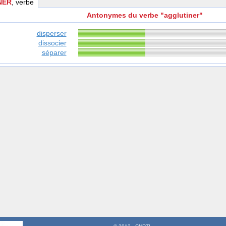
NER
, verbe
Antonymes du verbe "agglutiner"
disperser
dissocier
séparer