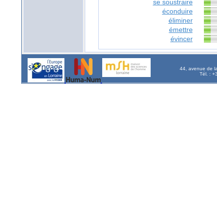
se soustraire
éconduire
éliminer
émettre
évincer
44, avenue de l
Tél. : 