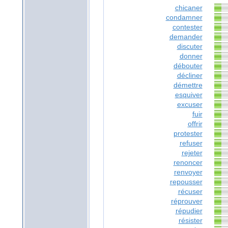
chicaner
condamner
contester
demander
discuter
donner
débouter
décliner
démettre
esquiver
excuser
fuir
offrir
protester
refuser
rejeter
renoncer
renvoyer
repousser
récuser
réprouver
répudier
résister