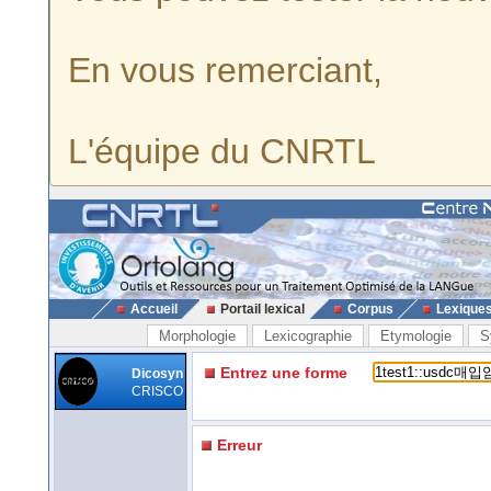
En vous remerciant,
L'équipe du CNRTL
Accueil
Portail lexical
Corpus
Lexique
Morphologie
Lexicographie
Etymologie
S
Entrez une forme
Dicosyn
CRISCO
Erreur