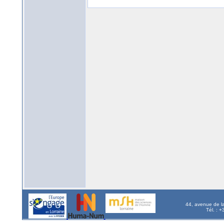
44, avenue de l
Tél. : 