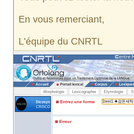
En vous remerciant,
L'équipe du CNRTL
Accueil
Portail lexical
Corpus
Lexique
Morphologie
Lexicographie
Etymologie
S
Entrez une forme
Dicosyn
CRISCO
Erreur