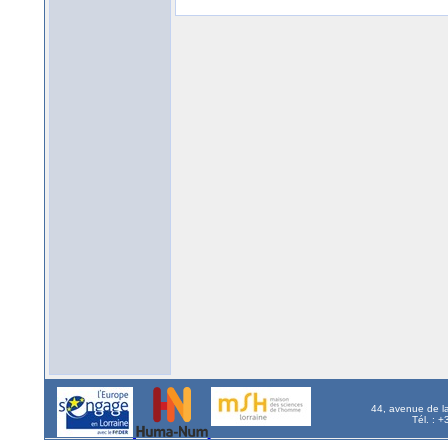
44, avenue de l
Tél. : 