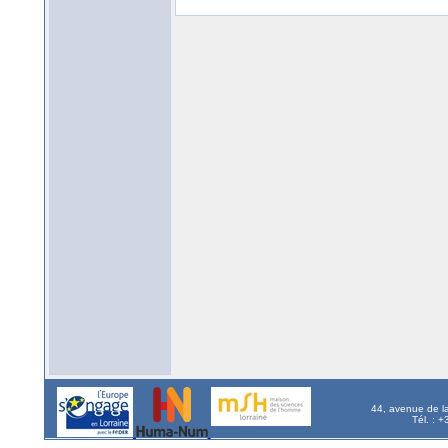
44, avenue de l
Tél. : 