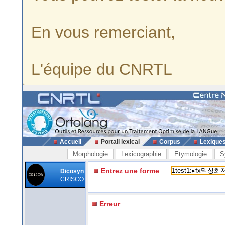
En vous remerciant,
L'équipe du CNRTL
Accueil
Portail lexical
Corpus
Lexique
Morphologie
Lexicographie
Etymologie
S
Entrez une forme
Dicosyn
CRISCO
Erreur