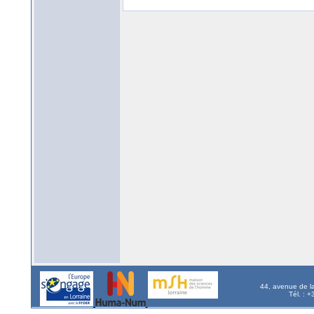
44, avenue de l
Tél. : 