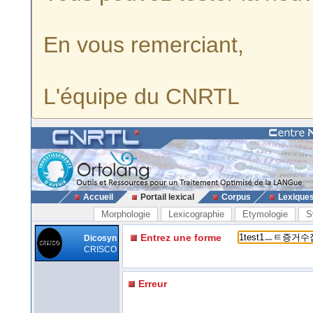
En vous remerciant,
L'équipe du CNRTL
Accueil
Portail lexical
Corpus
Lexique
Morphologie
Lexicographie
Etymologie
S
Entrez une forme
Dicosyn
CRISCO
Erreur