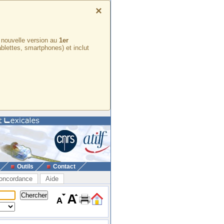
×
e nouvelle version au
1er
ablettes, smartphones) et inclut
Outils
Contact
oncordance
Aide