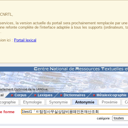
u CNRTL,
services, la version actuelle du portail sera prochainement remplacée par un
 une refonte complète de l'interface adaptée à tous les supports (ordinateurs, t
.
ion ici :
Portail lexical
cal
Corpus
Lexiques
Dictionnaires
Métalexicographie
cographie
Etymologie
Synonymie
Antonymie
Proxémie
C
ne forme
catégorie :