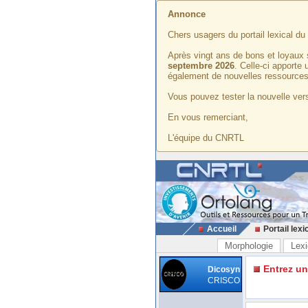
Annonce
Chers usagers du portail lexical d
Après vingt ans de bons et loyaux 
septembre 2026
. Celle-ci apporte
également de nouvelles ressources
Vous pouvez tester la nouvelle vers
En vous remerciant,
L'équipe du CNRTL
Accueil
Portail lexi
Morphologie
Lexi
Entrez u
Dicosyn
CRISCO