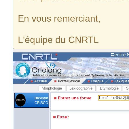
En vous remerciant,
L'équipe du CNRTL
Accueil
Portail lexical
Corpus
Lexique
Morphologie
Lexicographie
Etymologie
S
Entrez une forme
Dicosyn
CRISCO
Erreur