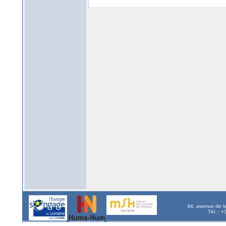
44, avenue de l
Tél. : 