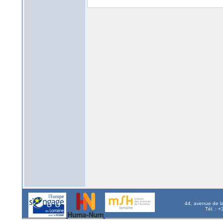
44, avenue de l
Tél. : 