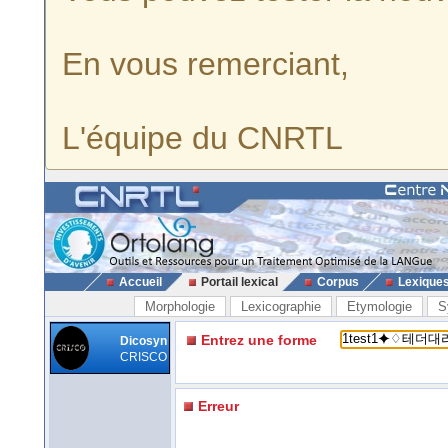
En vous remerciant,
L'équipe du CNRTL
Accueil
Portail lexical
Corpus
Lexique
Morphologie
Lexicographie
Etymologie
S
Entrez une forme
Dicosyn
CRISCO
Erreur