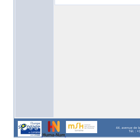
44, avenue de l
Tél. : 