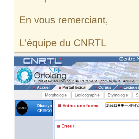
En vous remerciant,
L'équipe du CNRTL
Accueil
Portail lexical
Corpus
Lexique
Morphologie
Lexicographie
Etymologie
S
Entrez une forme
Dicosyn
CRISCO
Erreur