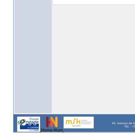
44, avenue de l
Tél. : 