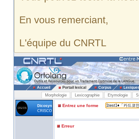
En vous remerciant,
L'équipe du CNRTL
Accueil
Portail lexical
Corpus
Lexique
Morphologie
Lexicographie
Etymologie
S
Entrez une forme
Dicosyn
CRISCO
Erreur