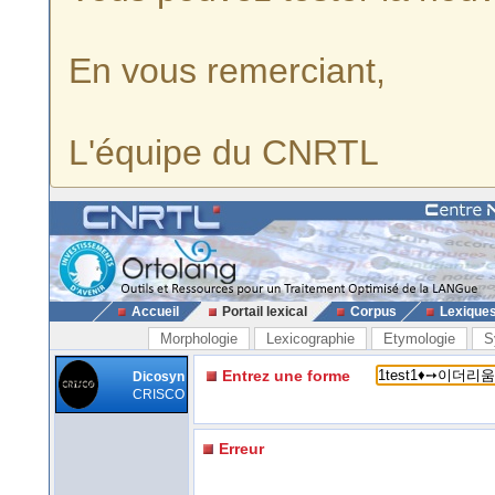
En vous remerciant,
L'équipe du CNRTL
Accueil
Portail lexical
Corpus
Lexique
Morphologie
Lexicographie
Etymologie
S
Entrez une forme
Dicosyn
CRISCO
Erreur