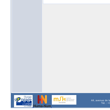
44, avenue de l
Tél. : 