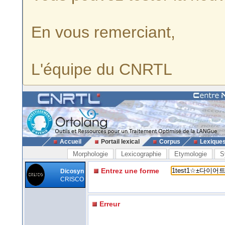
En vous remerciant,
L'équipe du CNRTL
Accueil
Portail lexical
Corpus
Lexique
Morphologie
Lexicographie
Etymologie
S
Entrez une forme
Dicosyn
CRISCO
Erreur