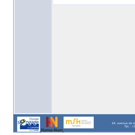
44, avenue de l
Tél. : 