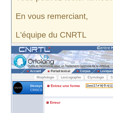
En vous remerciant,
L'équipe du CNRTL
Accueil
Portail lexical
Corpus
Lexique
Morphologie
Lexicographie
Etymologie
S
Entrez une forme
Dicosyn
CRISCO
Erreur