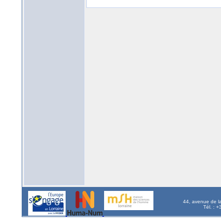
44, avenue de l
Tél. : 