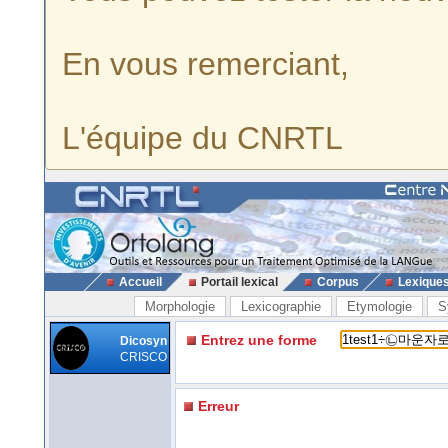
En vous remerciant,
L'équipe du CNRTL
Accueil
Portail lexical
Corpus
Lexique
Morphologie
Lexicographie
Etymologie
S
Entrez une forme
Dicosyn
CRISCO
Erreur