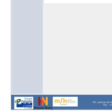
44, avenue de l
Tél. : 