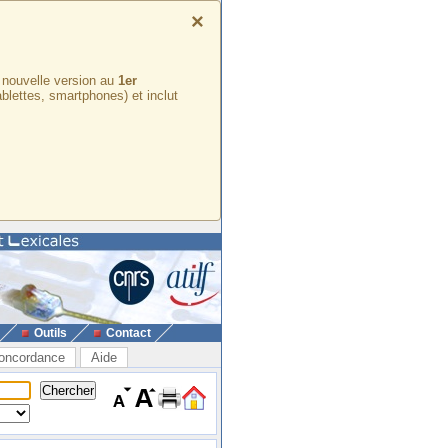
×
e nouvelle version au
1er
ablettes, smartphones) et inclut
Outils
Contact
oncordance
Aide