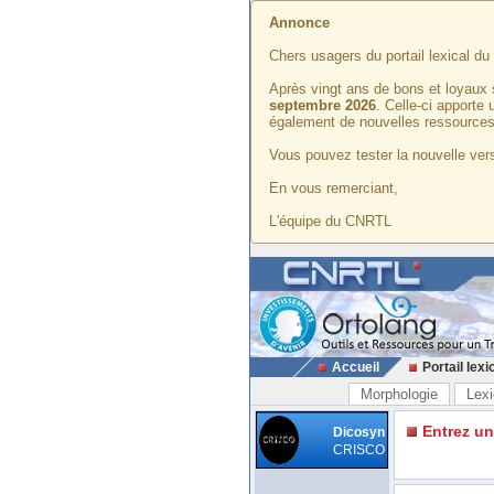
Annonce
Chers usagers du portail lexical d
Après vingt ans de bons et loyaux 
septembre 2026
. Celle-ci apporte
également de nouvelles ressources
Vous pouvez tester la nouvelle vers
En vous remerciant,
L'équipe du CNRTL
Accueil
Portail lexi
Morphologie
Lexi
Entrez u
Dicosyn
CRISCO