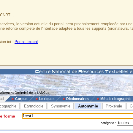
u CNRTL,
services, la version actuelle du portail sera prochainement remplacée par un
 une refonte complète de l'interface adaptée à tous les supports (ordinateurs, t
.
ion ici :
Portail lexical
cal
Corpus
Lexiques
Dictionnaires
Métalexicographie
cographie
Etymologie
Synonymie
Antonymie
Proxémie
C
ne forme
catégorie :