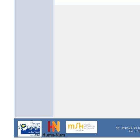
44, avenue de l
Tél. : 