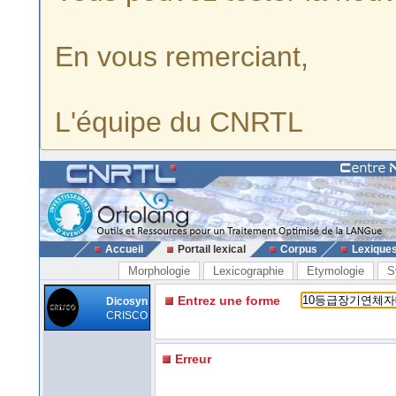
En vous remerciant,
L'équipe du CNRTL
Accueil
Portail lexical
Corpus
Lexique
Morphologie
Lexicographie
Etymologie
S
Entrez une forme
Dicosyn
CRISCO
Erreur