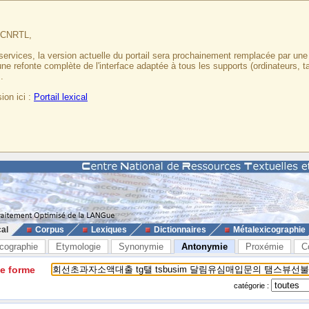
u CNRTL,
services, la version actuelle du portail sera prochainement remplacée par un
 une refonte complète de l'interface adaptée à tous les supports (ordinateurs, t
.
ion ici :
Portail lexical
cal
Corpus
Lexiques
Dictionnaires
Métalexicographie
cographie
Etymologie
Synonymie
Antonymie
Proxémie
C
ne forme
catégorie :