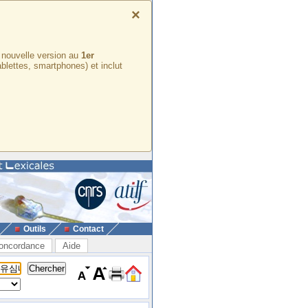
×
e nouvelle version au
1er
ablettes, smartphones) et inclut
Outils
Contact
oncordance
Aide