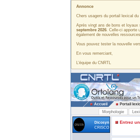
Annonce
Chers usagers du portail lexical d
Après vingt ans de bons et loyaux 
septembre 2026
. Celle-ci apporte
également de nouvelles ressources
Vous pouvez tester la nouvelle vers
En vous remerciant,
L'équipe du CNRTL
Accueil
Portail lexi
Morphologie
Lexi
Entrez u
Dicosyn
CRISCO