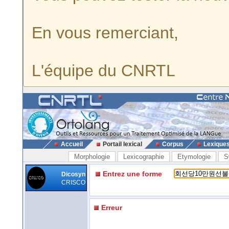
En vous remerciant,
L'équipe du CNRTL
Accueil
Portail lexical
Corpus
Lexique
Morphologie
Lexicographie
Etymologie
S
Entrez une forme
Dicosyn
CRISCO
Erreur