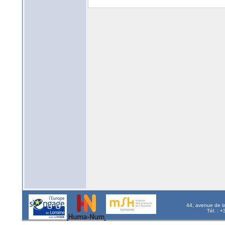
44, avenue de l
Tél. : 