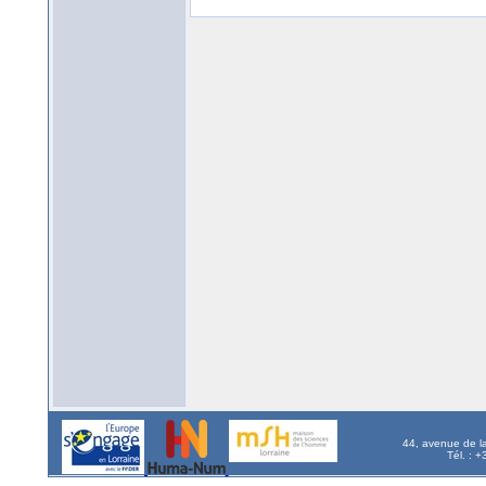
44, avenue de l
Tél. : 