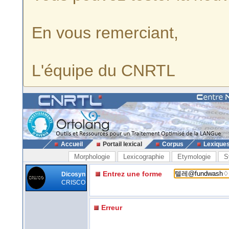
En vous remerciant,
L'équipe du CNRTL
Accueil
Portail lexical
Corpus
Lexique
Morphologie
Lexicographie
Etymologie
S
Entrez une forme
Dicosyn
CRISCO
Erreur