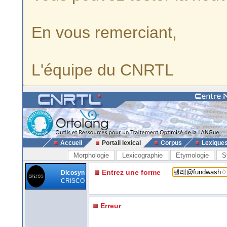
En vous remerciant,
L'équipe du CNRTL
Accueil
Portail lexical
Corpus
Lexique
Morphologie
Lexicographie
Etymologie
S
Entrez une forme
Dicosyn
CRISCO
Erreur