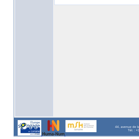
44, avenue de l
Tél. : 