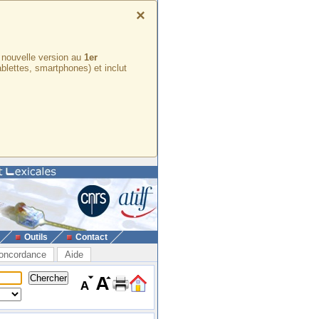
×
e nouvelle version au
1er
ablettes, smartphones) et inclut
Outils
Contact
oncordance
Aide