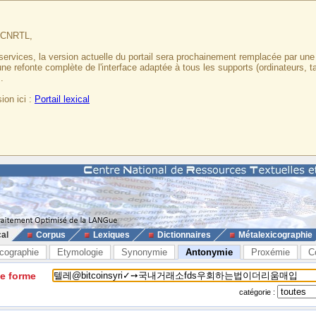
u CNRTL,
services, la version actuelle du portail sera prochainement remplacée par un
 une refonte complète de l'interface adaptée à tous les supports (ordinateurs, t
.
ion ici :
Portail lexical
cal
Corpus
Lexiques
Dictionnaires
Métalexicographie
cographie
Etymologie
Synonymie
Antonymie
Proxémie
C
ne forme
catégorie :