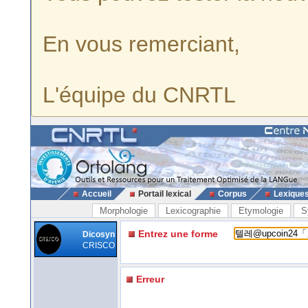
En vous remerciant,
L'équipe du CNRTL
Accueil
Portail lexical
Corpus
Lexique
Morphologie
Lexicographie
Etymologie
S
Entrez une forme
Dicosyn
CRISCO
Erreur