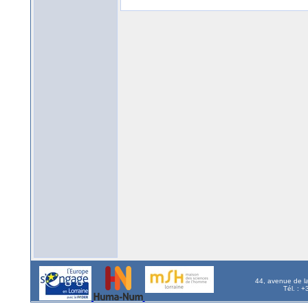
44, avenue de l
Tél. : 