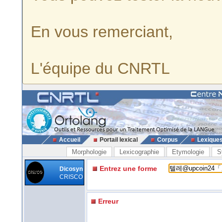
En vous remerciant,
L'équipe du CNRTL
Accueil
Portail lexical
Corpus
Lexique
Morphologie
Lexicographie
Etymologie
S
Entrez une forme
Dicosyn
CRISCO
Erreur