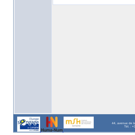
44, avenue de l
Tél. : 