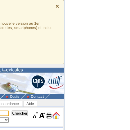
×
e nouvelle version au
1er
ablettes, smartphones) et inclut
Outils
Contact
oncordance
Aide