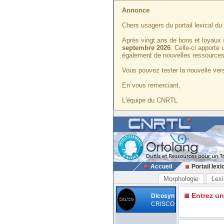
Annonce
Chers usagers du portail lexical d
Après vingt ans de bons et loyaux 
septembre 2026
. Celle-ci apporte
également de nouvelles ressources
Vous pouvez tester la nouvelle vers
En vous remerciant,
L'équipe du CNRTL
Accueil
Portail lexi
Morphologie
Lexi
Entrez u
Dicosyn
CRISCO