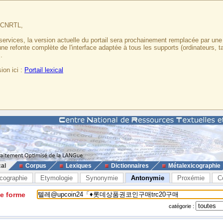
u CNRTL,
services, la version actuelle du portail sera prochainement remplacée par un
 une refonte complète de l'interface adaptée à tous les supports (ordinateurs, t
.
ion ici :
Portail lexical
cal
Corpus
Lexiques
Dictionnaires
Métalexicographie
cographie
Etymologie
Synonymie
Antonymie
Proxémie
C
ne forme
catégorie :