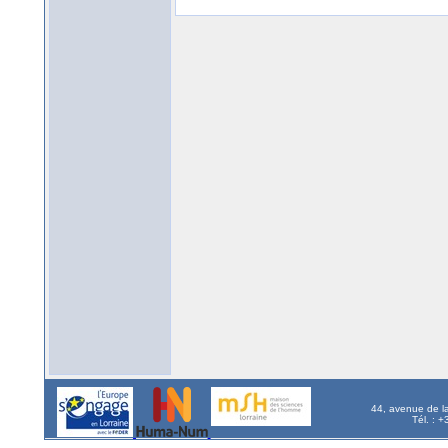
44, avenue de l
Tél. : 