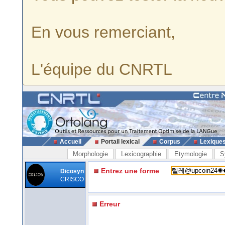
En vous remerciant,
L'équipe du CNRTL
Accueil
Portail lexical
Corpus
Lexique
Morphologie
Lexicographie
Etymologie
S
Entrez une forme
Dicosyn
CRISCO
Erreur