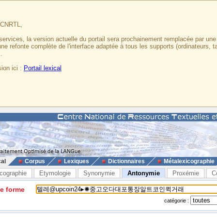
u CNRTL,
services, la version actuelle du portail sera prochainement remplacée par un
 une refonte complète de l'interface adaptée à tous les supports (ordinateurs, t
.
ion ici :
Portail lexical
cal
Corpus
Lexiques
Dictionnaires
Métalexicographie
cographie
Etymologie
Synonymie
Antonymie
Proxémie
C
ne forme
catégorie :