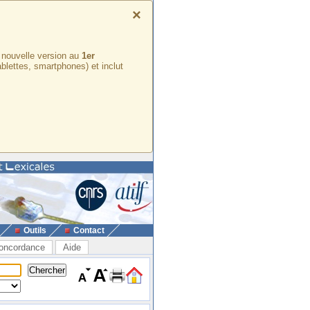
×
e nouvelle version au
1er
ablettes, smartphones) et inclut
Outils
Contact
oncordance
Aide