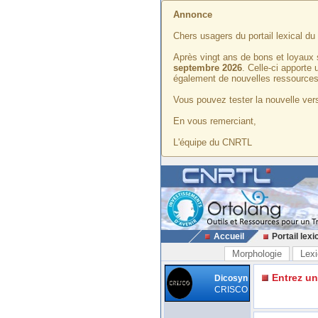
Annonce
Chers usagers du portail lexical d
Après vingt ans de bons et loyaux 
septembre 2026
. Celle-ci apporte
également de nouvelles ressources
Vous pouvez tester la nouvelle vers
En vous remerciant,
L'équipe du CNRTL
Accueil
Portail lexi
Morphologie
Lexi
Entrez u
Dicosyn
CRISCO