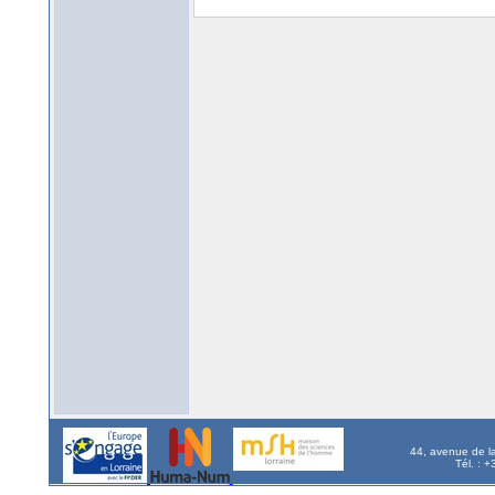
44, avenue de l
Tél. : 