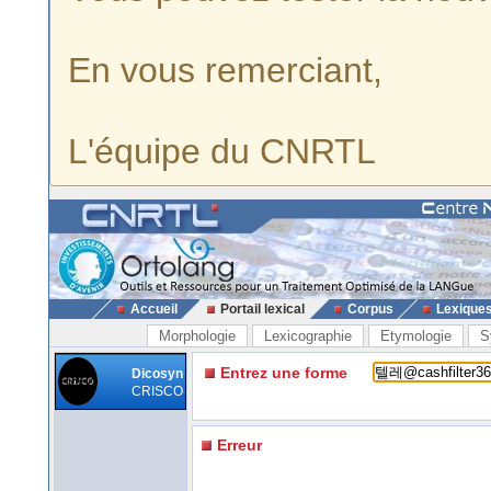
En vous remerciant,
L'équipe du CNRTL
Accueil
Portail lexical
Corpus
Lexique
Morphologie
Lexicographie
Etymologie
S
Entrez une forme
Dicosyn
CRISCO
Erreur