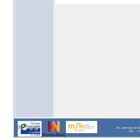
44, avenue de l
Tél. : 