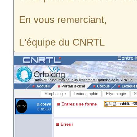
En vous remerciant,
L'équipe du CNRTL
Accueil
Portail lexical
Corpus
Lexique
Morphologie
Lexicographie
Etymologie
S
Entrez une forme
Dicosyn
CRISCO
Erreur