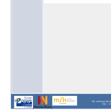
44, avenue de l
Tél. : 