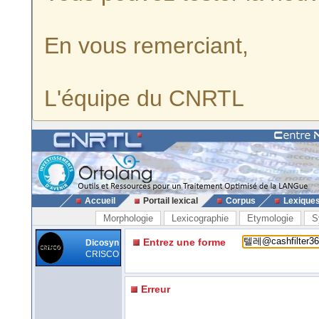
En vous remerciant,
L'équipe du CNRTL
Accueil
Portail lexical
Corpus
Lexique
Morphologie
Lexicographie
Etymologie
S
Entrez une forme
Dicosyn
CRISCO
Erreur