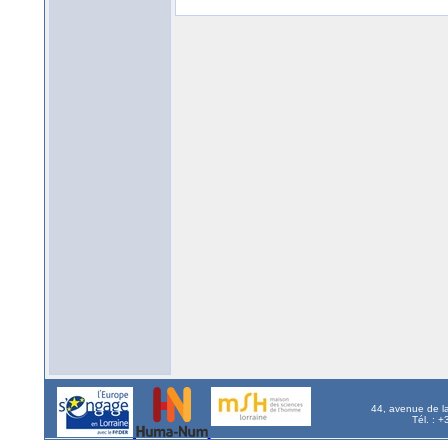
44, avenue de l
Tél. : 