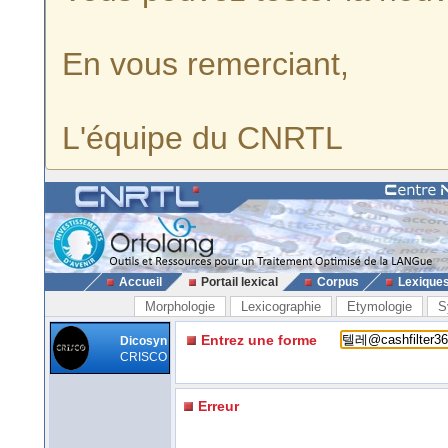
En vous remerciant,
L'équipe du CNRTL
Accueil
Portail lexical
Corpus
Lexique
Morphologie
Lexicographie
Etymologie
S
Entrez une forme
Dicosyn
CRISCO
Erreur