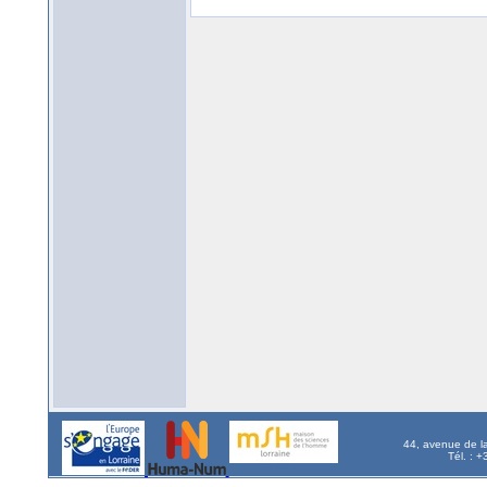
44, avenue de l
Tél. : 