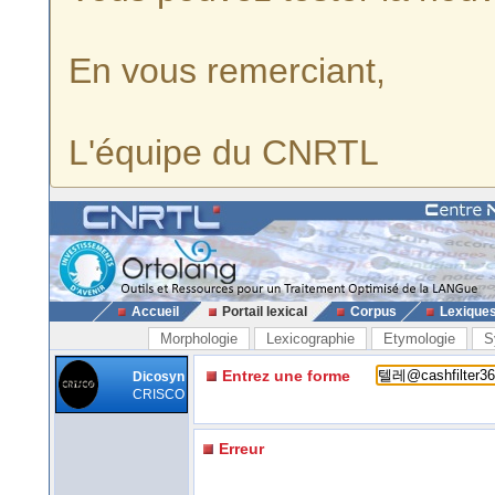
En vous remerciant,
L'équipe du CNRTL
Accueil
Portail lexical
Corpus
Lexique
Morphologie
Lexicographie
Etymologie
S
Entrez une forme
Dicosyn
CRISCO
Erreur