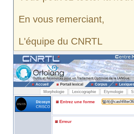
En vous remerciant,
L'équipe du CNRTL
Accueil
Portail lexical
Corpus
Lexique
Morphologie
Lexicographie
Etymologie
S
Entrez une forme
Dicosyn
CRISCO
Erreur