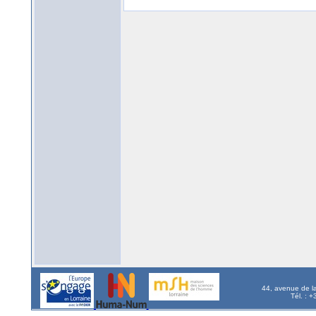
44, avenue de l
Tél. : 