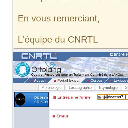
En vous remerciant,
L'équipe du CNRTL
Accueil
Portail lexical
Corpus
Lexique
Morphologie
Lexicographie
Etymologie
S
Entrez une forme
Dicosyn
CRISCO
Erreur