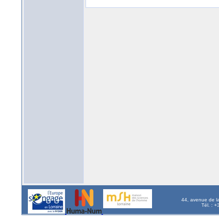
44, avenue de l
Tél. : 