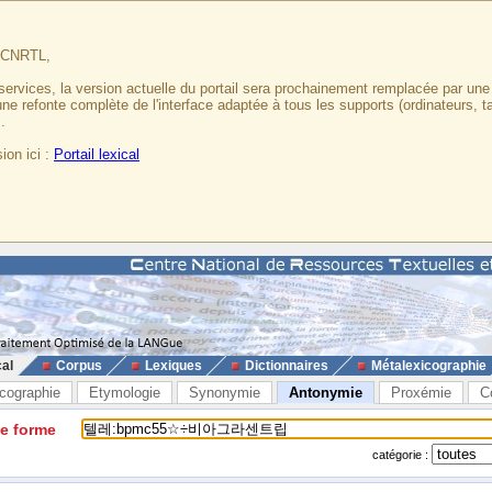
u CNRTL,
services, la version actuelle du portail sera prochainement remplacée par un
 une refonte complète de l'interface adaptée à tous les supports (ordinateurs, t
.
ion ici :
Portail lexical
cal
Corpus
Lexiques
Dictionnaires
Métalexicographie
cographie
Etymologie
Synonymie
Antonymie
Proxémie
C
ne forme
catégorie :