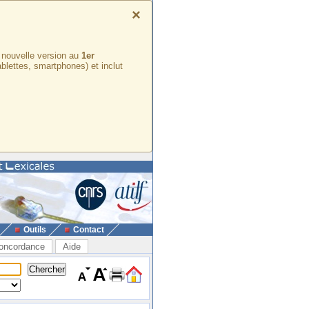
×
e nouvelle version au
1er
ablettes, smartphones) et inclut
Outils
Contact
oncordance
Aide