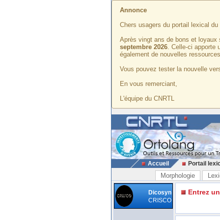
Annonce
Chers usagers du portail lexical d
Après vingt ans de bons et loyaux 
septembre 2026
. Celle-ci apporte
également de nouvelles ressources
Vous pouvez tester la nouvelle vers
En vous remerciant,
L'équipe du CNRTL
Accueil
Portail lexi
Morphologie
Lexi
Entrez u
Dicosyn
CRISCO