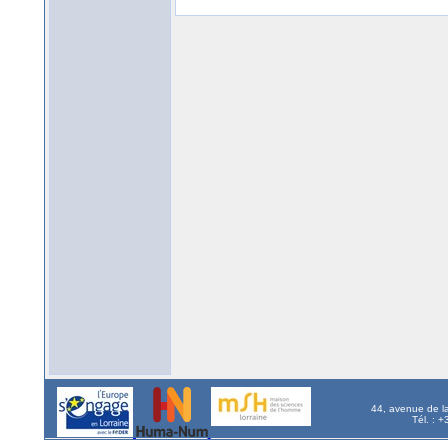
44, avenue de l
Tél. : 