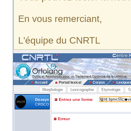
En vous remerciant,
L'équipe du CNRTL
Accueil
Portail lexical
Corpus
Lexique
Morphologie
Lexicographie
Etymologie
S
Entrez une forme
Dicosyn
CRISCO
Erreur