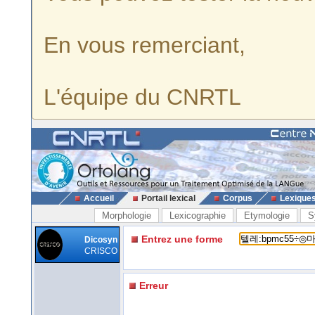
En vous remerciant,
L'équipe du CNRTL
Accueil
Portail lexical
Corpus
Lexique
Morphologie
Lexicographie
Etymologie
S
Entrez une forme
Dicosyn
CRISCO
Erreur