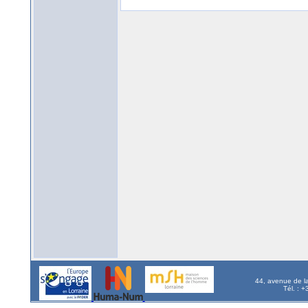
44, avenue de l
Tél. : 