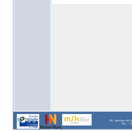
44, avenue de l
Tél. : 