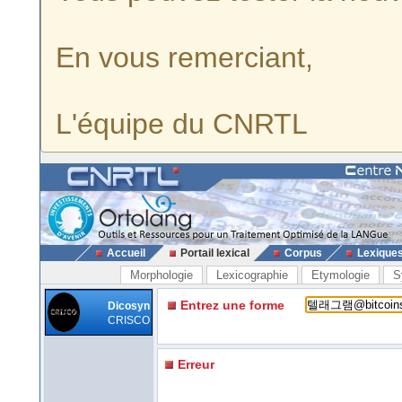
En vous remerciant,
L'équipe du CNRTL
Accueil
Portail lexical
Corpus
Lexique
Morphologie
Lexicographie
Etymologie
S
Entrez une forme
Dicosyn
CRISCO
Erreur