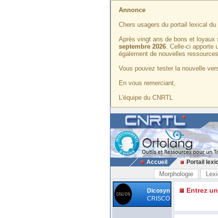
Annonce
Chers usagers du portail lexical d
Après vingt ans de bons et loyaux 
septembre 2026
. Celle-ci apporte
également de nouvelles ressources
Vous pouvez tester la nouvelle vers
En vous remerciant,
L'équipe du CNRTL
Accueil
Portail lexi
Morphologie
Lexi
Entrez u
Dicosyn
CRISCO