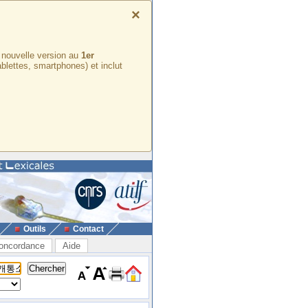
×
e nouvelle version au
1er
ablettes, smartphones) et inclut
Outils
Contact
oncordance
Aide